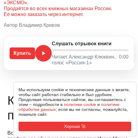
«ЭКСМО»
.
Продаётся
во всех книжных магазинах России.
Её можно заказать через интернет.
Автор Владимир Кривов
Слушать отрывок книги
Купить
Читает Александр Клюквин,
0:00
голос «Россия-1»
Мы используем cookie и технические данные о визите,
чтобы сайт работал стабильно и был удобнее.
Команда
Продолжая пользоваться сайтом, вы соглашаетесь с
этим – подробности в
политике cookie
и
политике
обработки данных
; если вы не согласны, пожалуйста,
профессионалов
покиньте сайт.
Хорошо 🚀
Все специалисты нашей компании проходят