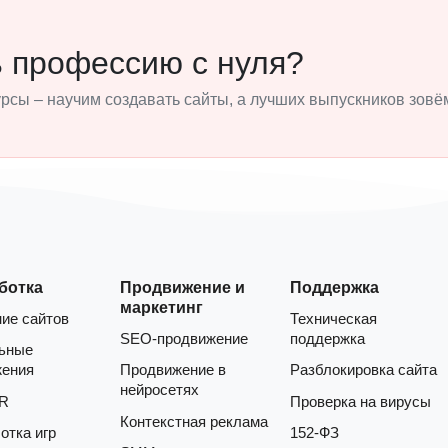
ь профессию с нуля?
сы – научим создавать сайты, а лучших выпускников зовём
ботка
Продвижение и
Поддержка
маркетинг
ие сайтов
Техническая
SEO-продвижение
поддержка
ьные
жения
Продвижение в
Разблокировка сайта
нейросетях
AR
Проверка на вирусы
Контекстная реклама
отка игр
152-ФЗ