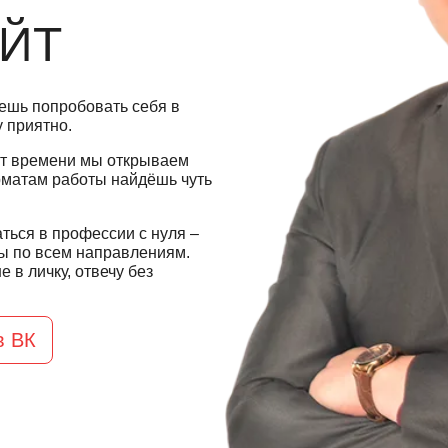
АЙТ
чешь попробовать себя в
 приятно.
от времени мы открываем
рматам работы найдёшь чуть
ться в профессии с нуля –
ы по всем направлениям.
 в личку, отвечу без
в ВК